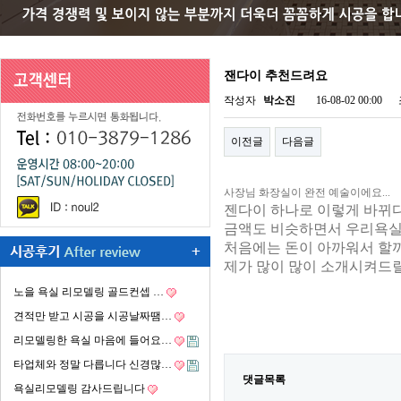
잰다이 추천드려요
작성자
박소진
16-08-02 00:00
이전글
다음글
사장님 화장실이 완전 예술이에요...
젠다이 하나로 이렇게 바뀌
금액도 비슷하면서 우리욕실
처음에는 돈이 아까워서 할
제가 많이 많이 소개시켜드릴
노을 욕실 리모델링 골드컨셉 …
견적만 받고 시공을 시공날짜땜…
리모델링한 욕실 마음에 들어요…
타업체와 정말 다릅니다 신경많…
댓글목록
욕실리모델링 감사드립니다