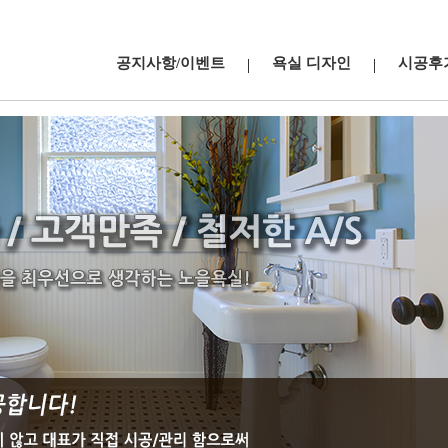
공지사항/이벤트
욕실 디자인
시공후