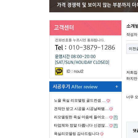
소개받
작성
이전
저희집
하지만
너무 
노을 욕실 리모델링 골드컨셉 …
견적만 받고 시공을 시공날짜땜…
리모델링한 욕실 마음에 들어요…
타업체와 정말 다릅니다 신경많…
댓
욕실리모델링 감사드립니다