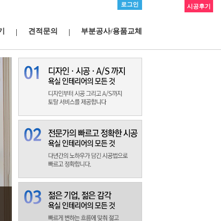
로그인
시공후기
기
견적문의
부분공사/용품교체