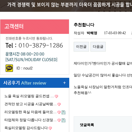
추천합니다
작성자
박혜영
17-03-03 09:42
이전글
다음글
제다이인가?젠다이인가 공사할때 같
일단 수납공간이 많아서 좋습니다 선
노을욕실 사장님이 말한거처럼 인조
추천해용^^
노을 욕실 리모델링 골드컨셉 …
견적만 받고 시공을 시공날짜땜…
리모델링한 욕실 마음에 들어요…
타업체와 정말 다릅니다 신경많…
댓글목록
욕실리모델링 감사드립니다