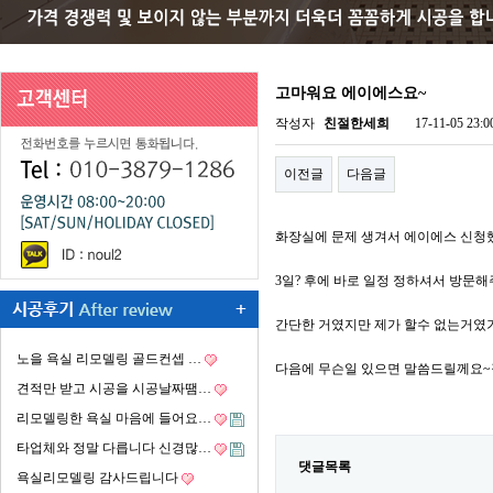
고마워요 에이에스요~
작성자
친절한세희
17-11-05 23:0
이전글
다음글
화장실에 문제 생겨서 에이에스 신청
3일? 후에 바로 일정 정하셔서 방문
간단한 거였지만 제가 할수 없는거였
노을 욕실 리모델링 골드컨셉 …
다음에 무슨일 있으면 말씀드릴께요~
견적만 받고 시공을 시공날짜땜…
리모델링한 욕실 마음에 들어요…
타업체와 정말 다릅니다 신경많…
댓글목록
욕실리모델링 감사드립니다